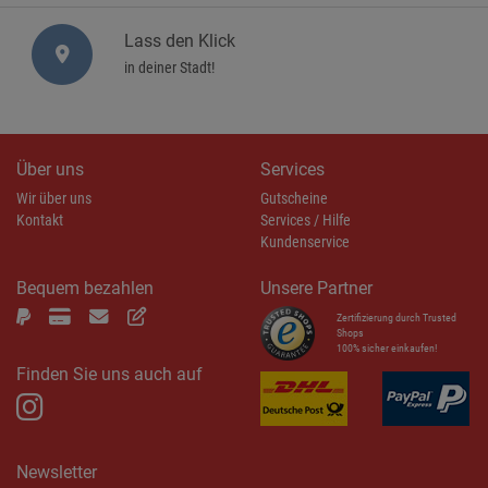
Lass den Klick
in deiner Stadt!
Über uns
Services
Wir über uns
Gutscheine
Kontakt
Services / Hilfe
Kundenservice
Bequem bezahlen
Unsere Partner
Zertifizierung durch Trusted
Shops
100% sicher einkaufen!
Finden Sie uns auch auf
Newsletter