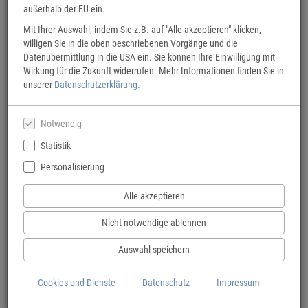
Willkommen auf der Seite vom
außerhalb der EU ein.
Buchladen Eulenspiegel
Mit Ihrer Auswahl, indem Sie z.B. auf "Alle akzeptieren" klicken,
willigen Sie in die oben beschriebenen Vorgänge und die
In unserem Onlineshop können Sie sich austoben und dann alles Gelieferte
Datenübermittlung in die USA ein. Sie können Ihre Einwilligung mit
im Laden abholen, wenn Sie die
Abholfachbestellung
auswählen.
Wirkung für die Zukunft widerrufen. Mehr Informationen finden Sie in
Wir weisen darauf hin, dass es sich bei dem Onlineshop um das Angebot
unserer
Datenschutzerklärung.
des Großhändlers Libri handelt, nicht um unseren Bestand.
Bestellungen
nehmen wir auch telefonisch, unter 0521 175049 und per E-
Notwendig
Mail unter mail@buchladen-eulenspiegel.de entgegen.
Statistik
Bei uns gibt es auch
Gutscheine
!
Personalisierung
Die im Laden erworbenen Gutscheine sind nur im Laden einzulösen.
Die im Onlineshop erworbenen sind nur im Onlineshop bei Direktlieferung
Alle akzeptieren
einzulösen.
Nicht notwendige ablehnen
Öffnungszeiten
zum Stöbern, Verweilen und netten Austausch:
Auswahl speichern
Montag: 11:00 - 18:30
Dienstag - Freitag: 10:00 - 18:30
Cookies und Dienste
Datenschutz
Impressum
Samstag: 11:00 - 16:00